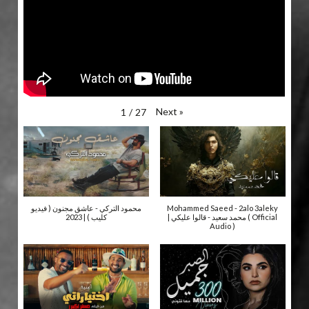
Next
»
1
/
27
محمود التركي - عاشق مجنون ( فيديو
Mohammed Saeed - 2alo 3aleky
| محمد سعيد - قالوا عليكي ( Official
كليب ) | 2023
Audio )