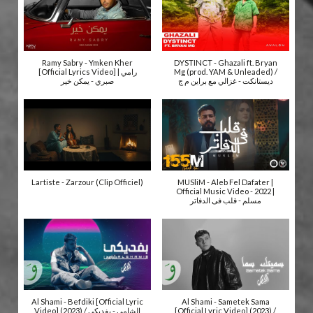
Ramy Sabry - Ymken Kher
DYSTINCT - Ghazali ft. Bryan
[Official Lyrics Video] | رامي
Mg (prod. YAM & Unleaded) /
ديستانكت - غزالي مع براين م ج
صبري - يمكن خير
Lartiste - Zarzour (Clip Officiel)
MUSliM - Aleb Fel Dafater |
Official Music Video - 2022 |
مسلم - قلب فى الدفاتر
Al Shami - Befdiki [Official Lyric
Al Shami - Sametek Sama
Video] (2023) / الشامي - بفديكي
[Official Lyric Video] (2023) /