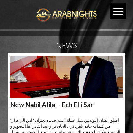
NEWS
New Nabil Alila – Ech Elli Sar
اطلق الفنان التونسي نبيل عليلة اغنية جديدة بعنوان “اش الي صار”
من كلمات حاتم الغرياني ، الحان نزار عبد القادر اما التصوير و
التصميم فكان للمبدع مالك يعيش علما و ان النجم التونسي يستعد ل